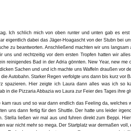
ag. Ich schlich mich von oben runter und unten gab es ers
ar eigentlich dabei das Jäger-Hoagascht von der Stubn bei un
nsche zu beantworten. Anschließend machten wir uns langsam a
ir uns und rechtzeitig vor dem ersten Tropfen hatten wir alle
in reinigendes Bad in der Adria gönnten. New Year, new me o
ie dicken Sachen und und ich machte uns Waffeln draußen vor 
die Autobahn. Starker Regen verfolgte uns dann bis kurz vor 
z spazieren. Hier zeigte ich Laura dann alles was ich so k
in die Pizzaria Abbazia wo Laura zur Feier des Tages ihre gl
 kam raus und so war dann endlich das Feeling da, welches 
en uns dann fertig für den Shuttle. Der hatte uns leider irg
. Stella ließen wir mal aus und fuhren direkt zum Beppi. Hi
n war nicht mehr so mega. Der Startplatz war dermaßen voll, d