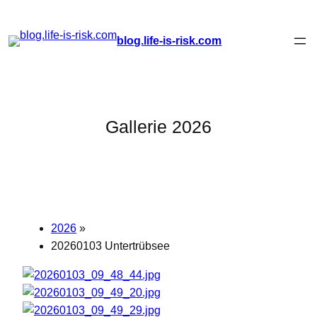
Zum
blog.life-is-risk.com
Inhalt
springen
Gallerie 2026
2026
»
20260103 Untertrübsee